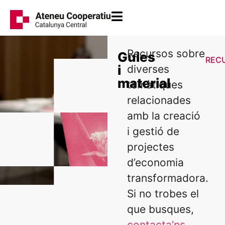
Recursos sobre
Guies
REC
i
diverses
material
temàtiques
relacionades
amb la creació
i gestió de
projectes
d’economia
transformadora.
Si no trobes el
que busques,
contacta’ns