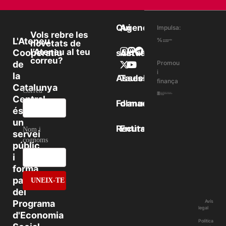
Qui
Agenda
Impulsa:
Vols rebre les
L'Ateneu
novetats de
l’Ateneu al teu
Cooperatiu
som
Actualitat
correu?
de
Promou
i
la
Assessorament
Taulell
finança
Catalunya
Correu
Central
Formació
d’anuncis
és
un
Recursos
Entitats
Nom i
servei
cognoms
públic
i
forma
part
del
Programa
Avís
legal
d'Economia
Política