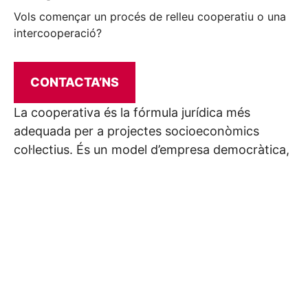
Vols començar un procés de relleu cooperatiu o una
intercooperació?
CONTACTA’NS
La cooperativa és la fórmula jurídica més
adequada per a projectes socioeconòmics
col·lectius. És un model d’empresa democràtica,
en què preval la importància de l’activitat que
fan les persones sòcies (de treball, de consum,
d’aportació de producte, etc.) per sobre del
capital.
La cooperativa esdevé la fórmula natural que
han adoptat molts projectes associatius que
han desenvolupat una línia de negoci o quan el