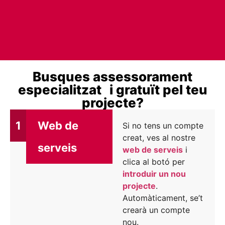
Busques assessorament
especialitzat
i gratuït pel teu
projecte?
1
Web de
Si no tens un compte
creat, ves al nostre
serveis
web de serveis
i
clica al botó per
introduir un nou
projecte
.
Automàticament, se’t
crearà un compte
nou.