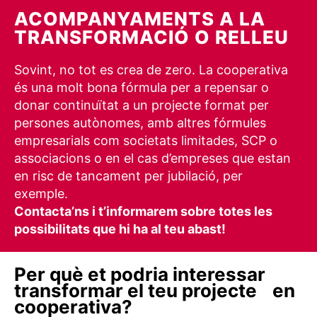
ACOMPANYAMENTS A LA
TRANSFORMACIÓ O RELLEU
Sovint, no tot es crea de zero. La cooperativa
és una molt bona fórmula per a repensar o
donar continuïtat a un projecte format per
persones autònomes, amb altres fórmules
empresarials com societats limitades, SCP o
associacions o en el cas d’empreses que estan
en risc de tancament per jubilació, per
exemple.
Contacta’ns i t’informarem sobre totes les
possibilitats que hi ha al teu abast!
Per què et podria interessar
transformar el teu projecte en
cooperativa?