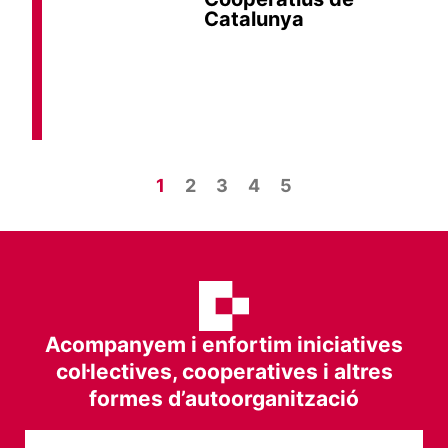
Catalunya
1
2
3
4
5
Acompanyem i enfortim iniciatives
col·lectives, cooperatives i altres
formes d’autoorganització