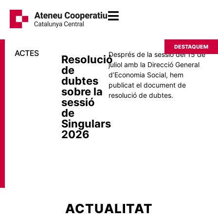
DESTAQUEM
ACTES
Després de la sessió del 15 de
Resolució
juliol amb la Direcció General
de
d’Economia Social, hem
dubtes
publicat el document de
sobre la
resolució de dubtes.
sessió
de
Singulars
2026
ACTUALITAT