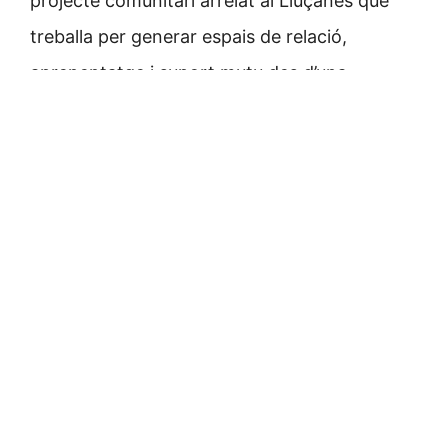
projecte comunitari arrelat al Lluçanès que
treballa per generar espais de relació,
aprenentatge i suport mutu des d’una
perspectiva de comunitat.
Completarà la taula
Genoveva Gorchs
, sòcia
de la cooperativa
Recer
, iniciativa que
promou una mirada comunitària sobre la
mort, el final de la vida i l’acompanyament a
les persones en situacions de vulnerabilitat.
Durant el diàleg es reflexionarà sobre
qüestions com qui sosté avui les cures, com
afrontar els reptes demogràfics i socials dels
pròxims anys, de quina manera es poden