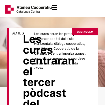
DESTAQUEM
ACTES
Les cures seran les protagonistes
Les
del tercer capítol del cicle
Horitzontals: diàlegs cooperatius,
cures
que l’Ateneu Cooperatiu de la
Catalunya Central impulsa aquest
centraran
any per commemorar el seu desè
aniversari. La sessió, titulada
el
«Com...
tercer
pòdcast
del