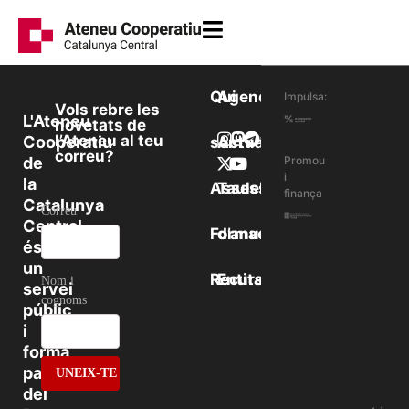
Qui
Agenda
Impulsa:
Vols rebre les
L'Ateneu
novetats de
l’Ateneu al teu
Cooperatiu
som
Actualitat
correu?
de
Promou
i
la
Assessorament
Taulell
finança
Catalunya
Correu
Central
Formació
d’anuncis
és
un
Recursos
Entitats
Nom i
servei
cognoms
públic
i
forma
part
del