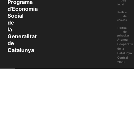
Programa
Avís
legal
d'Economia
Política
Social
de
cookies
de
Política
la
de
Generalitat
privacitat
Ateneu
de
Cooperatiu
de la
Catalunya
Catalunya
Central
2023