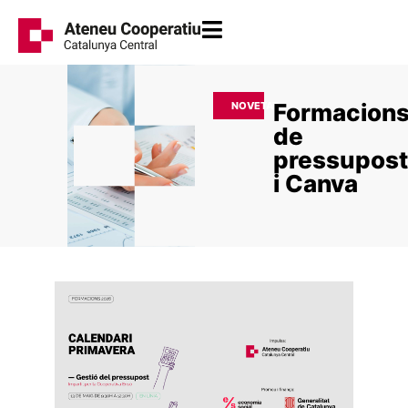
Formacion
NOVETAT
de
pressupos
i Canva