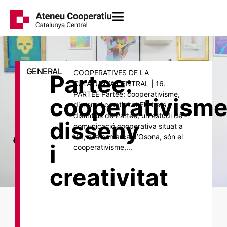
GENERAL
COOPERATIVES DE LA
Partee:
CATALUNYA CENTRAL | 16.
PARTEE Partee: cooperativisme,
cooperativisme
disseny i creativitat Els trets
distintius de Partee, un estudi de
disseny
comunicació cooperativa situat a
Vic, a la comarca d’Osona, són el
i
cooperativisme,...
creativitat