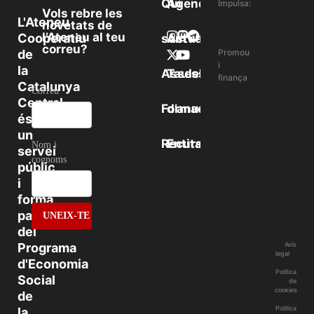
Qui
Agenda
Impulsa:
Vols rebre les
L'Ateneu
novetats de
l’Ateneu al teu
Cooperatiu
som
Actualitat
correu?
de
Promou
i
la
Assessorament
Taulell
finança
Catalunya
Correu
Central
Formació
d’anuncis
és
un
Recursos
Entitats
Nom i
servei
cognoms
públic
i
forma
part
del
Programa
Avís
legal
d'Economia
Política
Social
de
cookies
de
Política
la