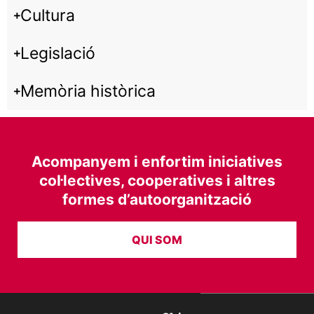
Cultura
Legislació
Memòria històrica
Acompanyem i enfortim iniciatives
col·lectives, cooperatives i altres
formes d’autoorganització
QUI SOM