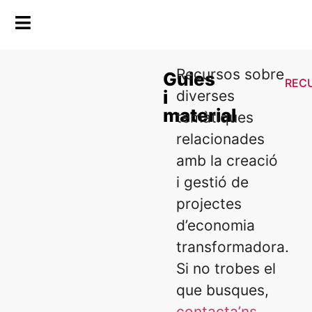
Recursos sobre
Guies
REC
i
diverses
material
temàtiques
relacionades
amb la creació
i gestió de
projectes
d’economia
transformadora.
Si no trobes el
que busques,
contacta’ns